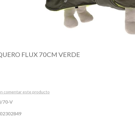
UERO FLUX 70CM VERDE
 en comentar este producto
/70-V
02302849