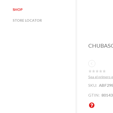
SHOP
STORE LOCATOR
CHUBASQ
Sea el primero
SOBRE
NORTE ITALIA
NOSOTROS
SKU:
ABF298
CENTRO ITALIA
DÓNDE ESTAMOS
GTIN:
80143
ITALIA DEL SUR
DURABILIDAD
AGENTES