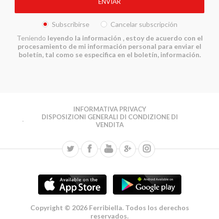
Subscribirse
Cancelar subscripción
Teniendo
leyendo la información
, estoy de acuerdo con el
procesamiento de mi información personal para enviar el
boletín, tal como se especifica en el boletín, información.
INFORMATIVA PRIVACY
DISPOSIZIONI GENERALI DI CONDIZIONE DI
VENDITA
Copyright © 2026 Ferribiella. Todos los derechos
reservados.