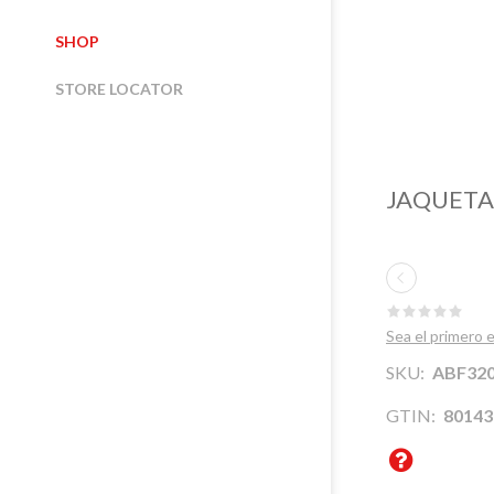
SHOP
STORE LOCATOR
JAQUETA
Sea el primero
SOBRE
NORTE ITALIA
NOSOTROS
SKU:
ABF320
CENTRO ITALIA
DÓNDE ESTAMOS
GTIN:
80143
ITALIA DEL SUR
DURABILIDAD
AGENTES