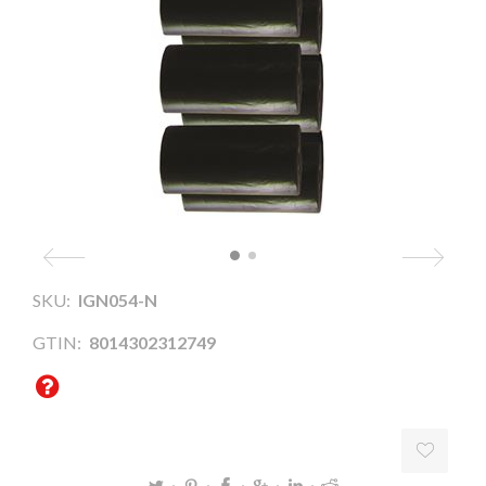
SKU:
IGN054-N
GTIN:
8014302312749