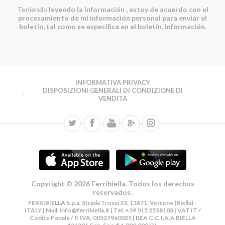
Teniendo
leyendo la información
, estoy de acuerdo con el
procesamiento de mi información personal para enviar el
boletín, tal como se especifica en el boletín, información.
INFORMATIVA PRIVACY
DISPOSIZIONI GENERALI DI CONDIZIONE DI
VENDITA
Copyright © 2026 Ferribiella. Todos los derechos
reservados.
FERRIBIELLA S.p.a. Strada Trossi 33, 13871, Verrone (Biella) -
ITALY | Mail:
info@ferribiella.it
| Tel: +39 015 2558103 | VAT IT /
Codice Fiscale / P. IVA: 00527960025 | REA C.C.I.A.A BIELLA