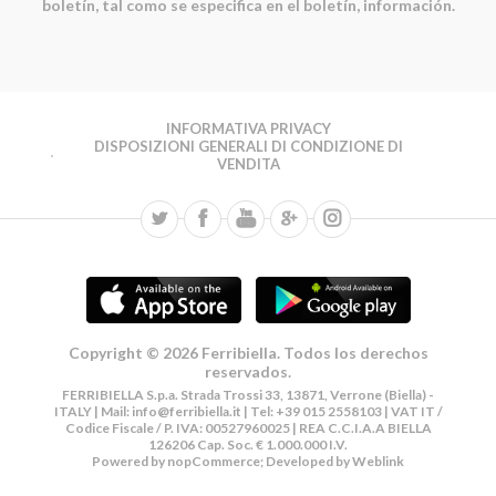
boletín, tal como se especifica en el boletín, información.
INFORMATIVA PRIVACY
DISPOSIZIONI GENERALI DI CONDIZIONE DI
VENDITA
Copyright © 2026 Ferribiella. Todos los derechos
reservados.
FERRIBIELLA S.p.a. Strada Trossi 33, 13871, Verrone (Biella) -
ITALY | Mail:
info@ferribiella.it
| Tel: +39 015 2558103 | VAT IT /
Codice Fiscale / P. IVA: 00527960025 | REA C.C.I.A.A BIELLA
126206 Cap. Soc. € 1.000.000 I.V.
Powered by
nopCommerce
; Developed by
Weblink