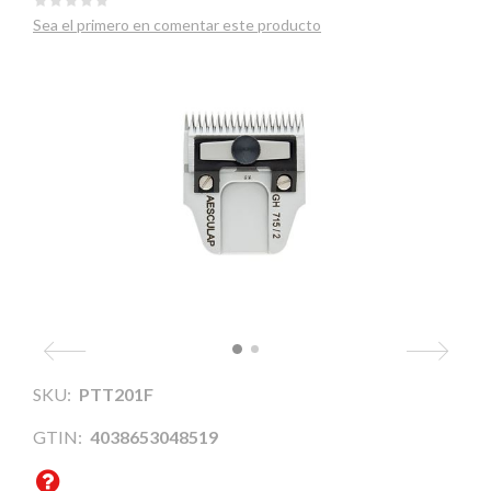
Sea el primero en comentar este producto
SKU:
PTT201F
GTIN:
4038653048519