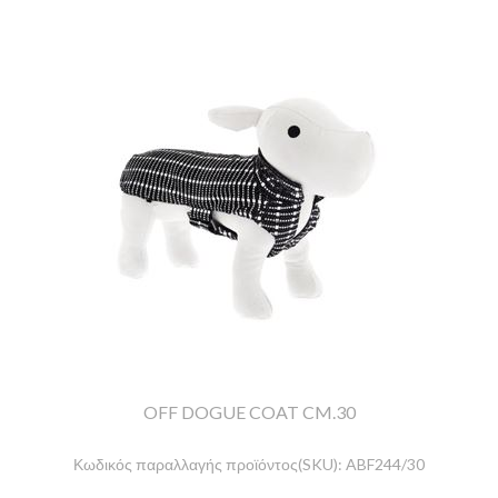
OFF DOGUE COAT CM.30
Κωδικός παραλλαγής προϊόντος(SKU):
ABF244/30