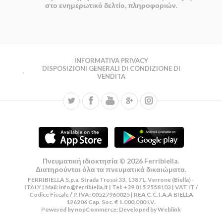
στο ενημερωτικό δελτίο, πληροφοριών.
INFORMATIVA PRIVACY
DISPOSIZIONI GENERALI DI CONDIZIONE DI
VENDITA
Πνευματική ιδιοκτησία © 2026 Ferribiella.
Διατηρούνται όλα τα πνευματικά δικαιώματα.
FERRIBIELLA S.p.a. Strada Trossi 33, 13871, Verrone (Biella) -
ITALY | Mail:
info@ferribiella.it
| Tel: +39 015 2558103 | VAT IT /
Codice Fiscale / P. IVA: 00527960025 | REA C.C.I.A.A BIELLA
126206 Cap. Soc. € 1.000.000 I.V.
Powered by
nopCommerce
; Developed by
Weblink