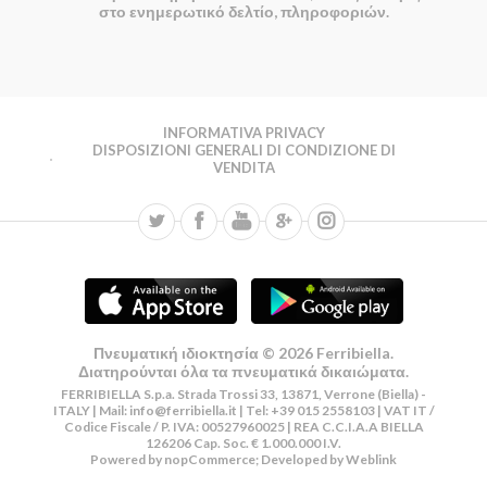
στο ενημερωτικό δελτίο, πληροφοριών.
INFORMATIVA PRIVACY
DISPOSIZIONI GENERALI DI CONDIZIONE DI
VENDITA
Πνευματική ιδιοκτησία © 2026 Ferribiella.
Διατηρούνται όλα τα πνευματικά δικαιώματα.
FERRIBIELLA S.p.a. Strada Trossi 33, 13871, Verrone (Biella) -
ITALY | Mail:
info@ferribiella.it
| Tel: +39 015 2558103 | VAT IT /
Codice Fiscale / P. IVA: 00527960025 | REA C.C.I.A.A BIELLA
126206 Cap. Soc. € 1.000.000 I.V.
Powered by
nopCommerce
; Developed by
Weblink