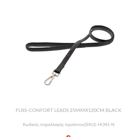
FUSS-CONFORT LEADS 25MMX120CM BLACK
Κωδικός παραλλαγής προϊόντος(SKU):
HI341-N