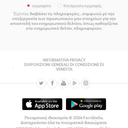
εγγραφείτε
Κατάργηση εγγραφής
Έχοντας
διαβάσει τις πληροφορίες
, συμφωνώ με την
επεξεργασία των προσωπικών μου στοιχείων για την
αποστολή του ενημερωτικού δελτίου, όπως καθορίζεται
στο ενημερωτικό δελτίο, πληροφοριών.
INFORMATIVA PRIVACY
DISPOSIZIONI GENERALI DI CONDIZIONE DI
VENDITA
Πνευματική ιδιοκτησία © 2026 Ferribiella.
Διατηρούνται όλα τα πνευματικά δικαιώματα.