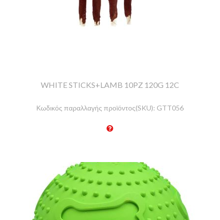
WHITE STICKS+LAMB 10PZ 120G 12C
Κωδικός παραλλαγής προϊόντος(SKU):
GTT056