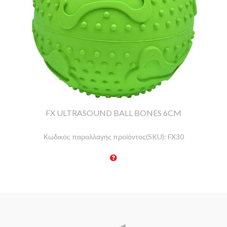
FX ULTRASOUND BALL BONES 6CM
Κωδικός παραλλαγής προϊόντος(SKU):
FX30