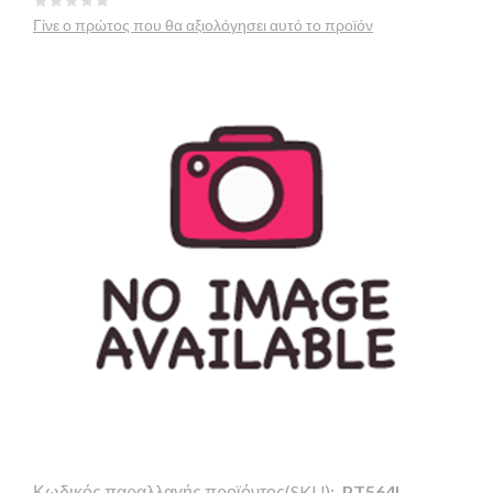
Γίνε ο πρώτος που θα αξιολόγησει αυτό το προϊόν
Κωδικός παραλλαγής προϊόντος(SKU):
PT564I