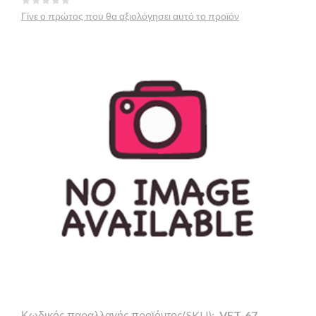
Γίνε ο πρώτος που θα αξιολόγησει αυτό το προϊόν
Κωδικός παραλλαγής προϊόντος(SKU):
VET-67