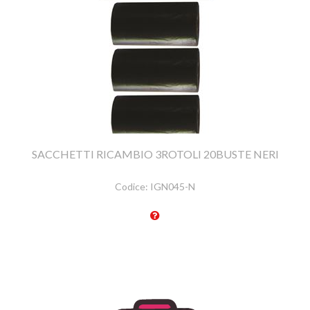
SACCHETTI RICAMBIO 3ROTOLI 20BUSTE NERI
Codice:
IGN045-N