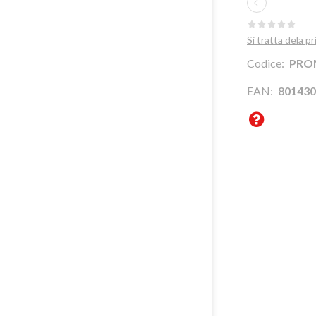
DOVE SIAMO
CENTRO ITALIA
SOSTENIBILITÀ
Si tratta dela 
SUD ITALIA
COMPANY
Codice:
PRO
ESTERI
PROFILE
EAN:
801430