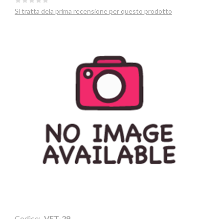
Si tratta dela prima recensione per questo prodotto
Codice:
VET-29