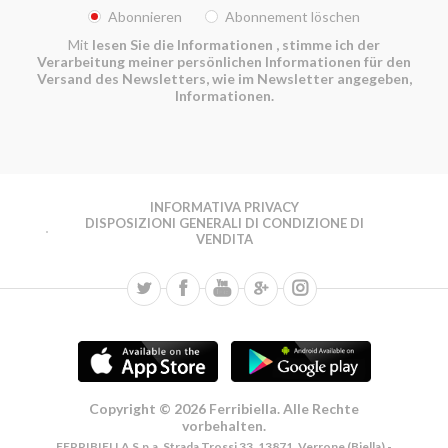
Abonnieren
Abonnement löschen
Mit
lesen Sie die Informationen
, stimme ich der
Verarbeitung meiner persönlichen Informationen für den
Versand des Newsletters, wie im Newsletter angegeben,
Informationen.
INFORMATIVA PRIVACY
DISPOSIZIONI GENERALI DI CONDIZIONE DI
VENDITA
Copyright © 2026 Ferribiella. Alle Rechte
vorbehalten.
FERRIBIELLA S.p.a. Strada Trossi 33, 13871, Verrone (Biella) -