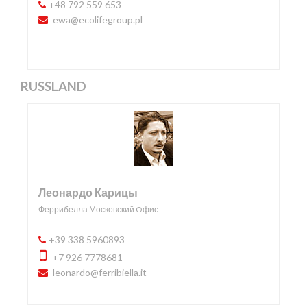
+48 792 559 653
ewa@ecolifegroup.pl
RUSSLAND
Леонардо Карицы
Феррибелла Московский Oфис
+39 338 5960893
+7 926 7778681
leonardo@ferribiella.it