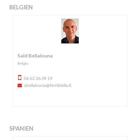
BELGIEN
Saïd Bellalouna
Belgio
06 63 26 09 19
sbellalouna@ferribiella.it
SPANIEN