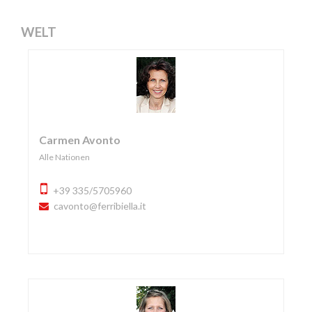
WELT
Carmen Avonto
Alle Nationen
+39 335/5705960
cavonto@ferribiella.it