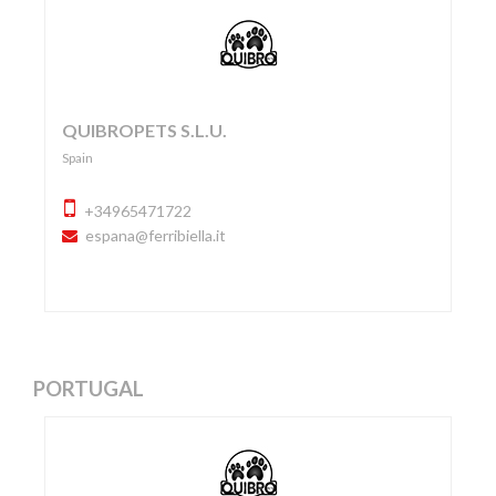
QUIBROPETS S.L.U.
Spain
+34965471722
espana@ferribiella.it
PORTUGAL