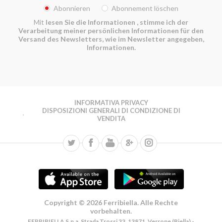
Abonnieren
Abonnement löschen
Mit
lesen Sie die Informationen
, stimme ich der
Verarbeitung meiner persönlichen Informationen für den
Versand des Newsletters, wie im Newsletter angegeben,
Informationen.
INFORMATIVA PRIVACY
DISPOSIZIONI GENERALI DI CONDIZIONE DI
VENDITA
Copyright © 2026 Ferribiella. Alle Rechte
vorbehalten.
FERRIBIELLA S.p.a. Strada Trossi 33, 13871, Verrone (Biella) -