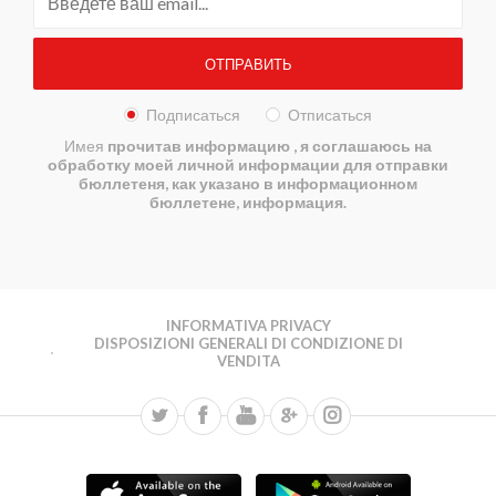
Подписаться
Отписаться
Имея
прочитав информацию
, я соглашаюсь на
обработку моей личной информации для отправки
бюллетеня, как указано в информационном
бюллетене, информация.
INFORMATIVA PRIVACY
DISPOSIZIONI GENERALI DI CONDIZIONE DI
VENDITA