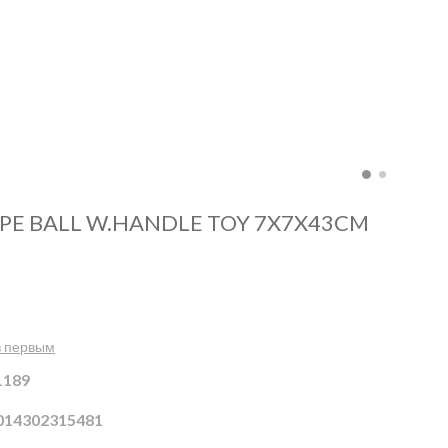
PE BALL W.HANDLE TOY 7X7X43CM
в первым
1189
014302315481