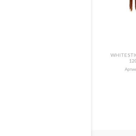
WHITE ST
12
Артик