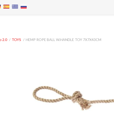
p 2.0
/
TOYS
/
HEMP ROPE BALL W.HANDLE TOY 7X7X43CM